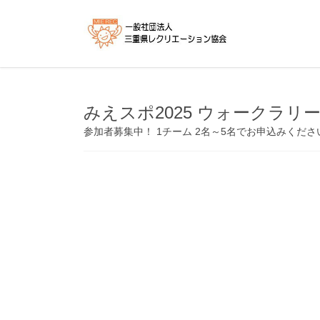
コ
ナ
ン
ビ
テ
ゲ
ン
ー
ツ
シ
へ
ョ
みえスポ2025 ウォークラリー大会
ス
ン
キ
に
参加者募集中！ 1チーム 2名～5名でお申込みくださ
ッ
移
プ
動